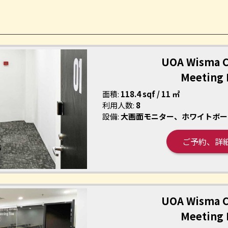
店
UOA Wisma C
Meeting
面積:
118.4 sqf / 11 ㎡
利用人数:
8
設備:
大画面モニター、ホワイトボー
ご予約、詳
UOA Wisma C
Meeting