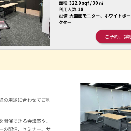
面積:
322.9 sqf / 30 ㎡
利用人数:
18
設備:
大画面モニター、ホワイトボー
クター
ご予約、詳
様の用途に合わせてご利
を開催できる会議室や、
ーの配信、セミナー、サ